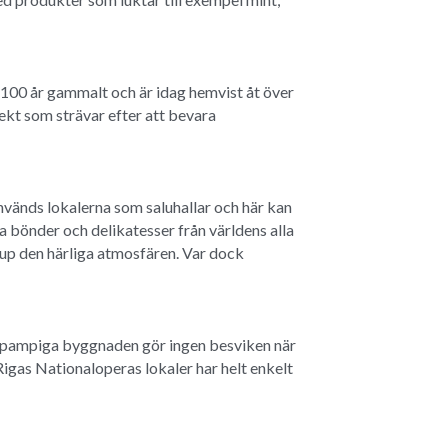
 100 år gammalt och är idag hemvist åt över 
kt som strävar efter att bevara 
nvänds lokalerna som saluhallar och här kan 
 bönder och delikatesser från världens alla 
insup den härliga atmosfären. Var dock 
 pampiga byggnaden gör ingen besviken när 
gas Nationaloperas lokaler har helt enkelt 