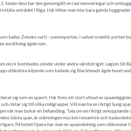
 Sedan dess har den genomgått en rad renoveringar och ombyggnati
risttäta området i Riga. Här hittar man inte bara gamla byggnader 
 som kallas Zviedru varti - svenskporten. I valvet ovanför porten b
n en avrättning ägde rum.
m dock bombades sönder under andra världskriget. Lagom till Ri
pp utländska köpmän som kallade sig Blackheads ägde huset under 
lerat sig som en spaort. Här finns ett stort utbud av spaanläggningar
 och riktar sig till olika målgrupper. Vill man ha en riktigt lyxig s
en när man bokar en behandling. Tala om en riktigt avkopplande o
ldens bästa span, är stämningen mycket romantisk och badavdelnin
igare. På hotell Opera har man en spaavdelning som välkomnar famil
behandlingar som är anpassade till barn. Behandlingarna utförs med