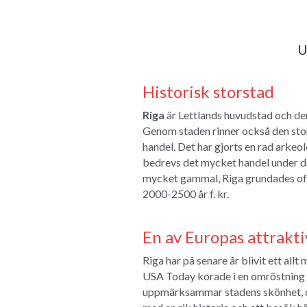
U
Historisk storstad
Riga
 är Lettlands huvudstad och den
Genom staden rinner också den stor
handel. Det har gjorts en rad arkeo
bedrevs det mycket handel under des
mycket gammal, Riga grundades offi
2000-2500 år f. kr.
En av Europas attrakti
Riga har på senare år blivit ett all
USA Today korade i en omröstning 2
uppmärksammar stadens skönhet, des