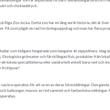
rukt och chokladdryck.
å Riga Zoo locka. Detta zoo har en lång anrik historia, det är över
er. På zoot pågår en rad forskningsuppdrag och man har flera proje
 hallar som tidigare fungerade som hangarer åt zeppelinare. Idag a
g. Ekologiska grönsaker och färskfångad fisk, produkter från lokala
 av de lokala specialiteterna eller vandra helt enkelt bara runt och 
 ficktjuvar!
ackra operahus för att se en av deras föreställningar. Den gamla
 och balkonger, massor av röd sammet och fantastiska målningar. Ri
 operahus.