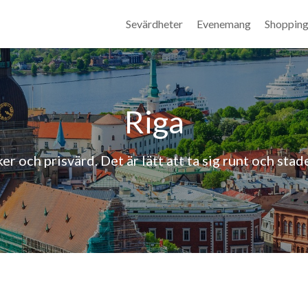
Sevärdheter
Evenemang
Shoppin
Riga
r och prisvärd. Det är lätt att ta sig runt och sta