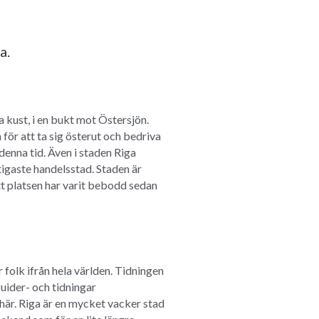
a.
 kust, i en bukt mot Östersjön. 
r att ta sig österut och bedriva 
enna tid. Även i staden Riga 
igaste handelsstad. Staden är 
 platsen har varit bebodd sedan 
 folk ifrån hela världen. Tidningen 
ider- och tidningar 
är. Riga är en mycket vacker stad 