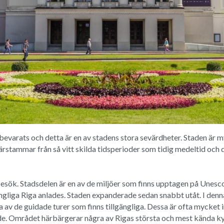
evarats och detta är en av stadens stora sevärdheter. Staden är my
stammar från så vitt skilda tidsperioder som tidig medeltid och d
besök. Stadsdelen är en av de miljöer som finns upptagen på Unescos
ngliga Riga anlades. Staden expanderade sedan snabbt utåt. I denna
 av de guidade turer som finns tillgängliga. Dessa är ofta mycket i
guide. Området härbärgerar några av Rigas största och mest kända k