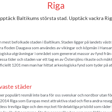
Riga
pptäck Baltikums största stad. Upptäck vackra Rig
 mest befolkade staden i Baltikum. Staden ligger på landets västra
a floden Daugava som användes av vikingar och köpmän i Hansan fö
logiska utgrävningar i området som genererat massor av fynd från d
sa tider och staden var ett tag en av Östersjöns rikaste och mäkt
ciellt 1201 men man har hittat arkeologiska fynd som tyder på att
vaste städer
t mer populärt resmål inte bara för oss svenskar och nordbor utan för
014 Riga som Europas mest attraktiva stad och flera andra resegu
s trevliga läge och den mycket fördelaktiga prisbild som råder h