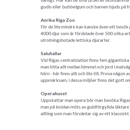
godis eller bubbelgum och barnen bjuds på f
Anrika Riga Zoo
För de lite mindre kan kanske även ett besök p
4000 djur som är fördelade över 500 olika art
utrotningshotade lettiska djurarter.
Saluhallar
Vid Rigas centralstation finns fem gigantiska
man hitta allt mellan himmel och jord i matvä
hörn - här finns allt och lite till. Prova någon
uppmärksam, i dessa miljöer finns det gott om
Operahuset
Uppskattar man opera bör man besöka Rigas v
man på insidan möts av guldförgyllda läktare
allting som man förväntar sig av ett klassiskt