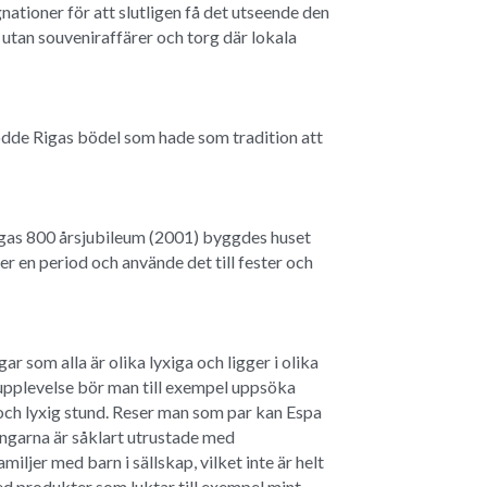
oner för att slutligen få det utseende den 
utan souveniraffärer och torg där lokala 
odde Rigas bödel som hade som tradition att 
gas 800 årsjubileum (2001) byggdes huset 
en period och använde det till fester och 
 som alla är olika lyxiga och ligger i olika 
paupplevelse bör man till exempel uppsöka 
ch lyxig stund. Reser man som par kan Espa 
garna är såklart utrustade med 
jer med barn i sällskap, vilket inte är helt 
 produkter som luktar till exempel mint, 